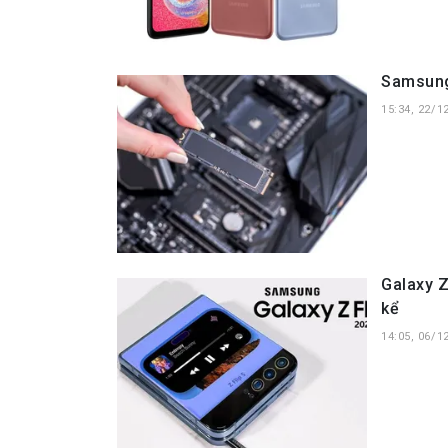
Samsung
15:34, 22/1
Galaxy Z
kể
14:05, 06/1