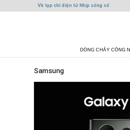
Về tạp chí điện tử Nhịp sống số
DÒNG CHẢY CÔNG 
Samsung