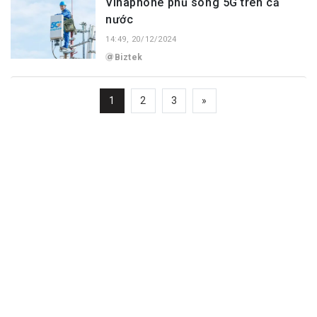
Vinaphone phủ sóng 5G trên cả
nước
14:49, 20/12/2024
Biztek
1
2
3
»