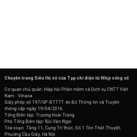
Chuyên trang Siêu thị số của Tạp chí điện tử Nhịp sống số
Cơ quan chủ quản: Hiệp hội Phần mềm và Dịch vụ CNTT Việt
Nam - Vinasa.
Giấy phép số 197/GP-BTTTT do Bộ Thông tin và Truyền
thông cấp ngày 19/04/2016.
Tổng Biên tập: Trương Hoài Trang
Phó Tổng Biên tập: Bùi Văn Ngợi
Tòa soạn: Tầng 11, Cung Trí thức, Số 1 Tôn Thất Thuyết,
Phường Cầu Giấy, Hà Nội