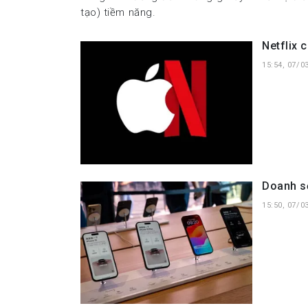
tạo) tiềm năng.
Netflix 
15:54, 07/0
Doanh s
15:50, 07/0