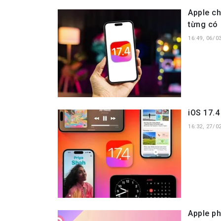
Apple ch
từng có
16:49, 06/0
iOS 17.4
16:32, 27/0
Apple ph