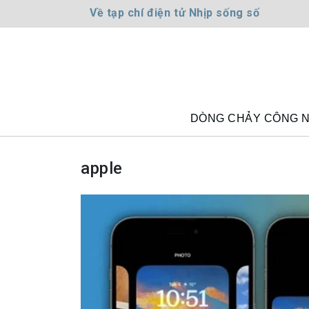
Về tạp chí điện tử Nhịp sống số
DÒNG CHẢY CÔNG 
apple