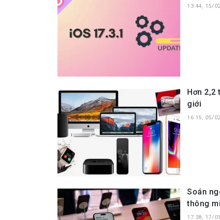
13:44, 15/0
Hơn 2,2 
giới
16:15, 05/0
Soán ngô
thông m
17:38, 17/0