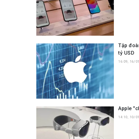
Tập đoàn
tỷ USD
16:09, 16/0
Apple "c
14:10, 10/0