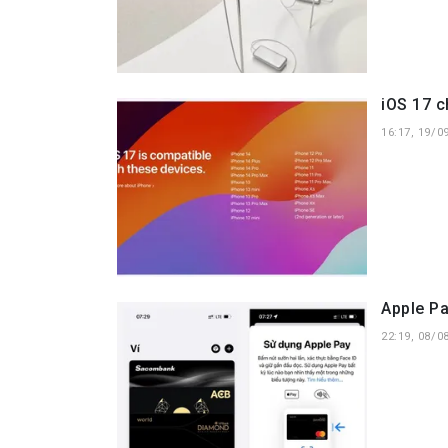
iOS 17 c
16:17, 19/0
Apple Pa
22:19, 08/0