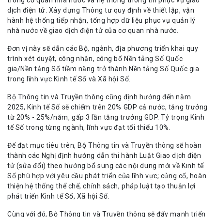
trong cơ quan nhà nước và hệ thống thông tin phục vụ giao
dịch điện tử. Xây dựng Thông tư quy định về thiết lập, vận
hành hệ thống tiếp nhận, tổng hợp dữ liệu phục vụ quản lý
nhà nước về giao dịch điện tử của cơ quan nhà nước.
Đơn vị này sẽ dẫn các Bộ, ngành, địa phương triển khai quy
trình xét duyệt, công nhận, công bố Nền tảng Số Quốc
gia/Nền tảng Số tiềm năng trở thành Nền tảng Số Quốc gia
trong lĩnh vực Kinh tế Số và Xã hội Số.
Bộ Thông tin và Truyền thông cũng định hướng đến năm
2025, Kinh tế Số sẽ chiếm trên 20% GDP cả nước, tăng trưởng
từ 20% - 25%/năm, gấp 3 lần tăng trưởng GDP. Tỷ trọng Kinh
tế Số trong từng ngành, lĩnh vực đạt tối thiểu 10%.
Để đạt mục tiêu trên, Bộ Thông tin và Truyền thông sẽ hoàn
thành các Nghị định hướng dẫn thi hành Luật Giao dịch điện
tử (sửa đổi) theo hướng bổ sung các nội dung mới về Kinh tế
Số phù hợp với yêu cầu phát triển của lĩnh vực; củng cố, hoàn
thiện hệ thống thể chế, chính sách, pháp luật tạo thuận lợi
phát triển Kinh tế Số, Xã hội Số.
Cùng với đó, Bộ Thông tin và Truyền thông sẽ đẩy mạnh triển