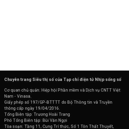
Chuyên trang Siêu thị số của Tạp chí điện tử Nhịp sống số
Cơ quan chủ quản: Hiệp hội Phần mềm và Dịch vụ CNTT Việt
Nam - Vinasa.
Giấy phép số 197/GP-BTTTT do Bộ Thông tin và Truyền
thông cấp ngày 19/04/2016.
Tổng Biên tập: Trương Hoài Trang
Phó Tổng Biên tập: Bùi Văn Ngợi
Tòa soạn: Tầng 11, Cung Trí thức, Số 1 Tôn Thất Thuyết,