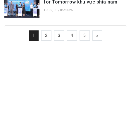
for Tomorrow khu vực phía nam
13:02, 31/05/2025
1
2
3
4
5
»