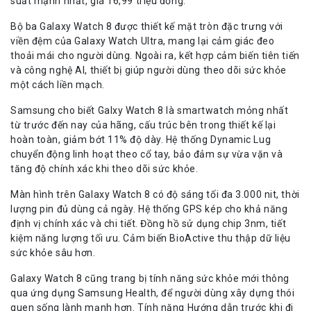
suất mạnh nhất, giá 16,99 triệu đồng.
Bộ ba Galaxy Watch 8 được thiết kế mặt tròn đặc trưng với
viền đệm của Galaxy Watch Ultra, mang lại cảm giác đeo
thoải mái cho người dùng. Ngoài ra, kết hợp cảm biến tiên tiến
và công nghệ AI, thiết bị giúp người dùng theo dõi sức khỏe
một cách liền mạch.
Samsung cho biết Galxy Watch 8 là smartwatch mỏng nhất
từ trước đến nay của hãng, cấu trúc bên trong thiết kế lại
hoàn toàn, giảm bớt 11% độ dày. Hệ thống Dynamic Lug
chuyển động linh hoạt theo cổ tay, bảo đảm sự vừa vặn và
tăng độ chính xác khi theo dõi sức khỏe.
Màn hình trên Galaxy Watch 8 có độ sáng tối đa 3.000 nit, thời
lượng pin đủ dùng cả ngày. Hệ thống GPS kép cho khả năng
định vị chính xác và chi tiết. Đồng hồ sử dụng chip 3nm, tiết
kiệm năng lượng tối ưu. Cảm biến BioActive thu thập dữ liệu
sức khỏe sâu hơn.
Galaxy Watch 8 cũng trang bị tính năng sức khỏe mới thông
qua ứng dụng Samsung Health, để người dùng xây dựng thói
quen sống lành mạnh hơn. Tính năng Hướng dẫn trước khi đi