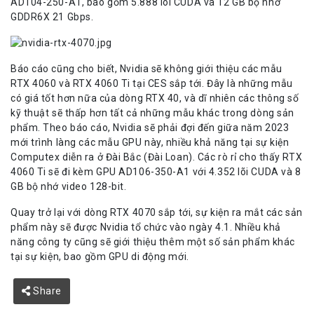
AD104-250-A1, bao gồm 5.888 lõi CUDA và 12 GB bộ nhớ
GDDR6X 21 Gbps.
Báo cáo cũng cho biết, Nvidia sẽ không giới thiệu các mẫu
RTX 4060 và RTX 4060 Ti tại CES sắp tới. Đây là những mẫu
có giá tốt hơn nữa của dòng RTX 40, và dĩ nhiên các thông số
kỹ thuật sẽ thấp hơn tất cả những mẫu khác trong dòng sản
phẩm. Theo báo cáo, Nvidia sẽ phải đợi đến giữa năm 2023
mới trình làng các mẫu GPU này, nhiều khả năng tại sự kiện
Computex diễn ra ở Đài Bắc (Đài Loan). Các rò rỉ cho thấy RTX
4060 Ti sẽ đi kèm GPU AD106-350-A1 với 4.352 lõi CUDA và 8
GB bộ nhớ video 128-bit.
Quay trở lại với dòng RTX 4070 sắp tới, sự kiện ra mắt các sản
phẩm này sẽ được Nvidia tổ chức vào ngày 4.1. Nhiều khả
năng công ty cũng sẽ giới thiệu thêm một số sản phẩm khác
tại sự kiện, bao gồm GPU di động mới.
Share