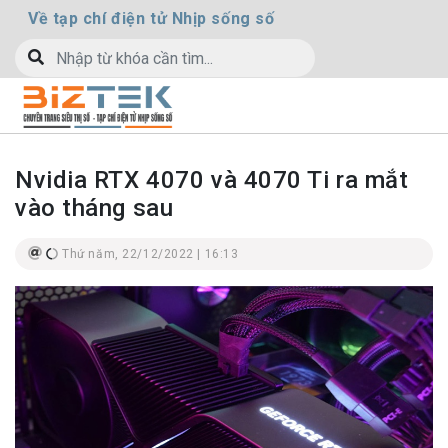
Về tạp chí điện tử Nhịp sống số
Nvidia RTX 4070 và 4070 Ti ra mắt
vào tháng sau
Thứ năm, 22/12/2022 | 16:13