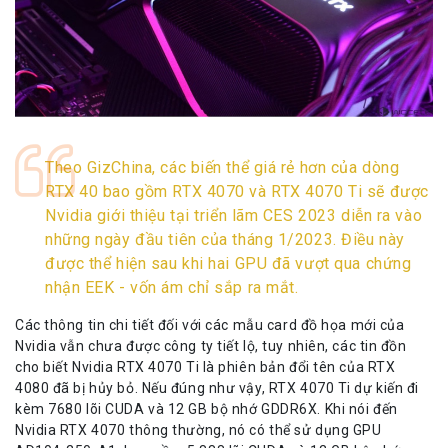
Theo GizChina, các biến thể giá rẻ hơn của dòng
RTX 40 bao gồm RTX 4070 và RTX 4070 Ti sẽ được
Nvidia giới thiệu tại triển lãm CES 2023 diễn ra vào
những ngày đầu tiên của tháng 1/2023. Điều này
được thể hiện sau khi hai GPU đã vượt qua chứng
nhận EEK - vốn ám chỉ sắp ra mắt.
Các thông tin chi tiết đối với các mẫu card đồ họa mới của
Nvidia vẫn chưa được công ty tiết lộ, tuy nhiên, các tin đồn
cho biết Nvidia RTX 4070 Ti là phiên bản đổi tên của RTX
4080 đã bị hủy bỏ. Nếu đúng như vậy, RTX 4070 Ti dự kiến đi
kèm 7680 lõi CUDA và 12 GB bộ nhớ GDDR6X. Khi nói đến
Nvidia RTX 4070 thông thường, nó có thể sử dụng GPU