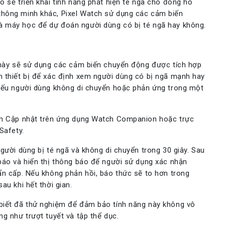
 sẽ triển khai tính năng phát hiện té ngã cho đồng hồ
thông minh khác,
Pixel Watch
sử dụng các cảm biến
à máy học để dự đoán người dùng có bị té ngã hay không.
g này sẽ sử dụng các cảm biến chuyển động được tích hợp
n thiết bị để xác định xem người dùng có bị ngã mạnh hay
 nếu người dùng không di chuyển hoặc phản ứng trong một
hần Cập nhật trên ứng dụng Watch Companion hoặc trực
Safety.
gười dùng bị té ngã và không di chuyển trong 30 giây. Sau
báo và hiển thị thông báo để người sử dụng xác nhận
ẩn cấp. Nếu không phản hồi, báo thức sẽ to hơn trong
au khi hết thời gian.
biết đã thử nghiệm để đảm bảo tính năng này không vô
g như trượt tuyết và tập thể dục.