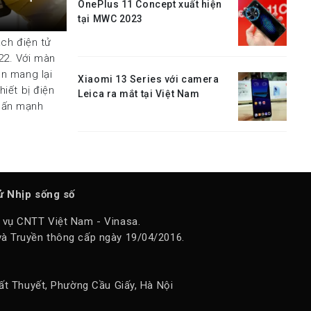
OnePlus 11 Concept xuất hiện
tại MWC 2023
ách điện tử
22. Với màn
on mang lại
Xiaomi 13 Series với camera
hiết bị điện
Leica ra mắt tại Việt Nam
nhấn mạnh
tử Nhịp sống số
 vụ CNTT Việt Nam - Vinasa.
à Truyền thông cấp ngày 19/04/2016.
ất Thuyết, Phường Cầu Giấy, Hà Nội