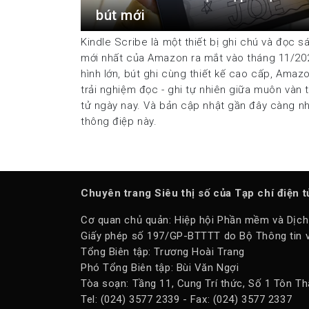
bút mới
Kindle Scribe là một thiết bị ghi chú và đọc s
mới nhất của Amazon ra mắt vào tháng 11/20
hình lớn, bút ghi cùng thiết kế cao cấp, Amaz
trải nghiệm đọc - ghi tự nhiên giữa muôn vàn t
tử ngày nay. Và bản cập nhật gần đây càng 
thông điệp này.
Chuyên trang Siêu thị số của Tạp chí điện 
Cơ quan chủ quản: Hiệp hội Phần mềm và Dịch
Giấy phép số 197/GP-BTTTT do Bộ Thông tin v
Tổng Biên tập: Trương Hoài Trang
Phó Tổng Biên tập: Bùi Văn Ngợi
Tòa soạn: Tầng 11, Cung Trí thức, Số 1 Tôn Th
Tel: (024) 3577 2339 - Fax: (024) 3577 2337