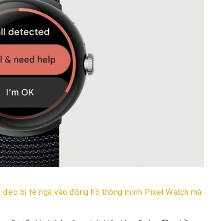
i đeo bị té ngã vào đồng hồ thông minh Pixel Watch mà