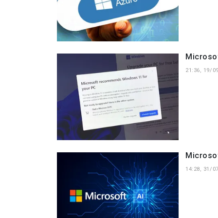
Microsof
21:36, 19/0
Microsof
14:28, 31/0