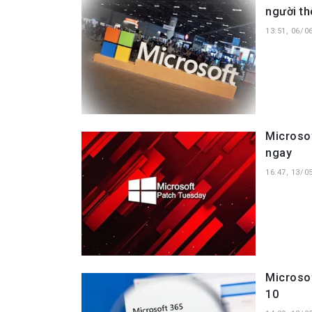
người th
13:51, 06/0
Microsof
ngay
16:47, 13/0
Microsof
10