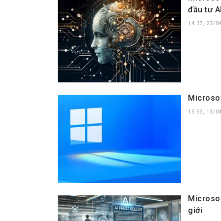
đầu tư A
14:37, 23/0
Microsof
15:53, 13/0
Microsof
giới