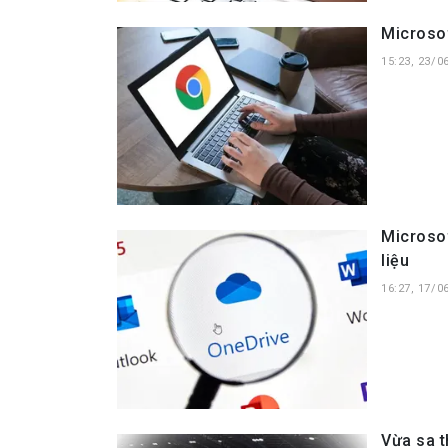
Microso
15:23, 23/0
Microsof
liệu
16:27, 17/0
Vừa sa t