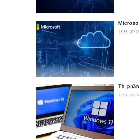
Microsof
16:36, 07/0
Thị phầ
15:34, 03/0