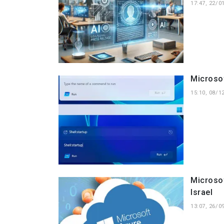
17:47, 22/0
Microso
15:10, 08/1
Microso
Israel
13:07, 26/0