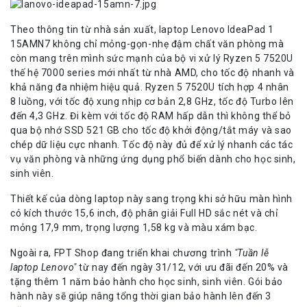
Theo thông tin từ nhà sản xuất, laptop Lenovo IdeaPad 1
15AMN7 không chỉ mỏng-gọn-nhẹ đậm chất văn phòng mà
còn mang trên mình sức mạnh của bộ vi xử lý Ryzen 5 7520U
thế hệ 7000 series mới nhất từ nhà AMD, cho tốc độ nhanh và
khả năng đa nhiệm hiệu quả. Ryzen 5 7520U tích hợp 4 nhân
8 luồng, với tốc độ xung nhịp cơ bản 2,8 GHz, tốc độ Turbo lên
đến 4,3 GHz. Đi kèm với tốc độ RAM hấp dẫn thì không thể bỏ
qua bộ nhớ SSD 521 GB cho tốc độ khởi động/tắt máy và sao
chép dữ liệu cực nhanh. Tốc độ này đủ để xử lý nhanh các tác
vụ văn phòng và những ứng dụng phổ biến dành cho học sinh,
sinh viên.
Thiết kế của dòng laptop này sang trọng khi sở hữu màn hình
có kích thước 15,6 inch, độ phân giải Full HD sắc nét và chỉ
mỏng 17,9 mm, trọng lượng 1,58 kg và màu xám bạc.
Ngoài ra,
FPT Shop
đang triển khai chương trình
"Tuần lễ
laptop Lenovo"
từ nay đến ngày 31/12, với ưu đãi đến 20% và
tặng thêm 1 năm bảo hành cho học sinh, sinh viên. Gói bảo
hành này sẽ giúp nâng tổng thời gian bảo hành lên đến 3