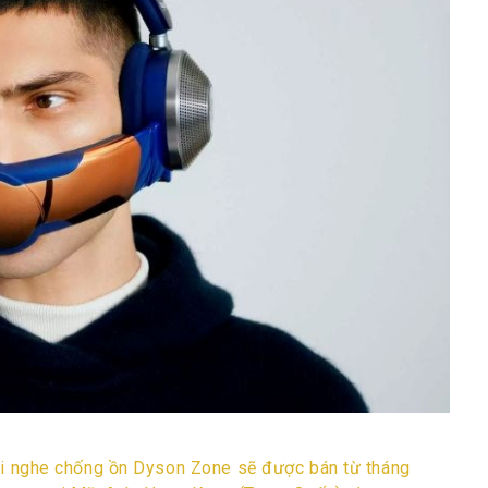
tai nghe chống ồn Dyson Zone sẽ được bán từ tháng