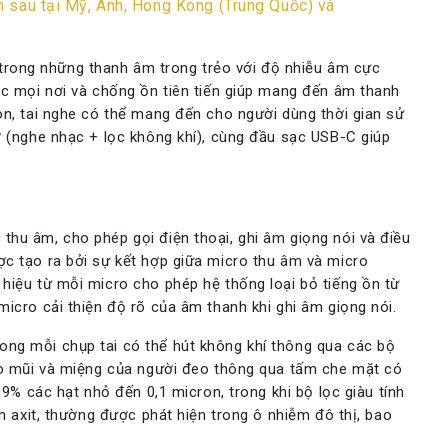
m sau tại Mỹ, Anh, Hong Kong (Trung Quốc) và
rong những thanh âm trong trẻo với độ nhiễu âm cực
úc mọi nơi và chống ồn tiên tiến giúp mang đến âm thanh
on, tai nghe có thể mang đến cho người dùng thời gian sử
ờ (nghe nhạc + lọc không khí), cùng đầu sạc USB-C giúp
thu âm, cho phép gọi điện thoại, ghi âm giọng nói và điều
ợc tạo ra bởi sự kết hợp giữa micro thu âm và micro
hiệu từ mỗi micro cho phép hệ thống loại bỏ tiếng ồn từ
micro cải thiện độ rõ của âm thanh khi ghi âm giọng nói.
ng mỗi chụp tai có thể hút không khí thông qua các bộ
vào mũi và miệng của người đeo thông qua tấm che mặt có
99% các hạt nhỏ đến 0,1 micron, trong khi bộ lọc giàu tính
nh axit, thường được phát hiện trong ô nhiễm đô thị, bao