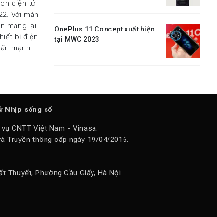
ách điện tử
22. Với màn
on mang lại
OnePlus 11 Concept xuất hiện
hiết bị điện
tại MWC 2023
nhấn mạnh
tử Nhịp sống số
 vụ CNTT Việt Nam - Vinasa.
à Truyền thông cấp ngày 19/04/2016.
ất Thuyết, Phường Cầu Giấy, Hà Nội