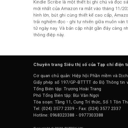
Kindle Scribe là một thiết bị ghi chú và đọc s
mới nhất của Amazon ra mắt vào tháng 11/20
hình lớn, bút ghi cùng thiết kế cao cấp, Amaz
trải nghiệm đọc - ghi tự nhiên giữa muôn vàn t
tử ngày nay. Và bản cập nhật gần đây càng 
thông điệp này.
Chuyên trang Siêu thị số của Tạp chí điện 
Cơ quan chủ quản: Hiệp hội Phần mềm và Dịch
Giấy phép số 197/GP-BTTTT do Bộ Thông tin v
Tổng Biên tập: Trương Hoài Trang
Phó Tổng Biên tập: Bùi Văn Ngợi
Tòa soạn: Tầng 11, Cung Trí thức, Số 1 Tôn Th
Tel: (024) 3577 2339 - Fax: (024) 3577 2337
Hotline: 0968323388 - 0977303388