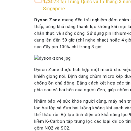
1/2023 tại Trung Quốc và từ tháng 3 nă
Singapore.
Dyson Zone
mang đến trải nghiệm đắm chìm t
thấp, cùng khả năng thanh lọc không khí mọi l
chân thực và sống động. Sử dụng pin lithium-i
dụng lên đến 50 giờ (chỉ nghe nhạc) hoặc 4 gi
sạc đầy pin 100% chỉ trong 3 giờ.
Dyson Zone
được tích hợp một micrô cho việc 
khiển giọng nói. Định dạng chùm micro kép đư
chống ồn chủ động. Bằng cách kết hợp các tín 
phía sau và hai bên của người đeo, giúp chùm 
Nhằm bảo vệ sức khỏe người dùng, máy nén tro
lọc hai lớp và đưa hai luồng không khí sạch 
thể tháo rời. Bộ lọc tĩnh điện có khả năng lọc 
kiềm K-Carbon tập trung lọc các loại khí có tí
gồm NO2 và SO2.