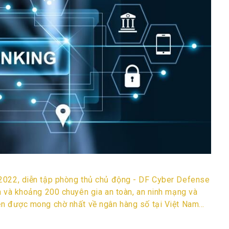
2022, diễn tập phòng thủ chủ động - DF Cyber Defense
h và khoảng 200 chuyên gia an toàn, an ninh mạng và
n được mong chờ nhất về ngân hàng số tại Việt Nam...