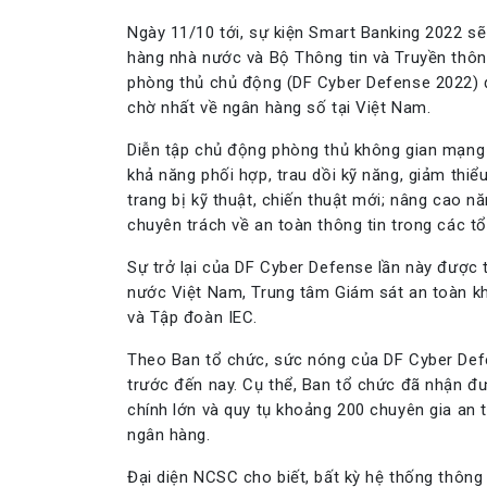
Ngày 11/10 tới, sự kiện Smart Banking 2022 sẽ
hàng nhà nước và Bộ Thông tin và Truyền thôn
phòng thủ chủ động (DF Cyber Defense 2022) 
chờ nhất về ngân hàng số tại Việt Nam.
Diễn tập chủ động phòng thủ không gian mạn
khả năng phối hợp, trau dồi kỹ năng, giảm thiể
trang bị kỹ thuật, chiến thuật mới; nâng cao n
chuyên trách về an toàn thông tin trong các tổ
Sự trở lại của DF Cyber Defense lần này được
nước Việt Nam, Trung tâm Giám sát an toàn k
và Tập đoàn IEC.
Theo Ban tổ chức, sức nóng của DF Cyber Def
trước đến nay. Cụ thể, Ban tổ chức đã nhận đư
chính lớn và quy tụ khoảng 200 chuyên gia an t
ngân hàng.
Đại diện NCSC cho biết, bất kỳ hệ thống thông