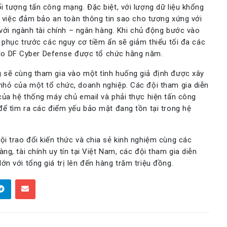
i tượng tấn công mạng. Đặc biệt, với lượng dữ liệu khổng
hì việc đảm bảo an toàn thông tin sao cho tương xứng với
 với ngành tài chính – ngân hàng. Khi chủ động bước vào
c phục trước các nguy cơ tiềm ẩn sẽ giảm thiểu tối đa các
lý do DF Cyber Defense được tổ chức hằng năm.
 sẽ cùng tham gia vào một tình huống giả định được xây
nhỏ của một tổ chức, doanh nghiệp. Các đội tham gia diễn
của hệ thống máy chủ email và phải thực hiện tấn công
để tìm ra các điểm yếu bảo mật đang tồn tại trong hệ
i trao đổi kiến thức và chia sẻ kinh nghiệm cùng các
g, tài chính uy tín tại Việt Nam, các đội tham gia diễn
n với tổng giá trị lên đến hàng trăm triệu đồng.