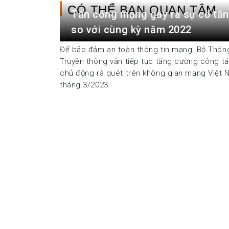
CÓ THỂ BẠN QUAN TÂM
Tấn công mạng gây ra sự cố tă
so với cùng kỳ năm 2022
Để bảo đảm an toàn thông tin mạng, Bộ Thông
Truyền thông vẫn tiếp tục tăng cường công tá
chủ động rà quét trên không gian mạng Việt 
tháng 3/2023.