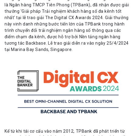
là
Ngân hàng TMCP Tiên Phong (TPBank)
, đã nhận được giải
thưởng 'Giải pháp Trải nghiệm khách hàng số đa kênh tốt
nhất' tại lễ trao giải The Digital CX Awards 2024. Giải thưởng
này vinh danh những bước tiến lớn của TPBank trong hành
trình chuyển đổi trải nghiệm ngân hàng số thông qua các
điểm chạm đa kênh, được hỗ trợ bởi Nền tảng ngân hàng
tương tác Backbase. Lễ trao giải diễn ra vào ngày 25/4/2024
tại Marina Bay Sands, Singapore.
Kể từ khi tái cơ cấu vào năm 2012, TPBank đã phát triển từ