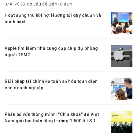
tư AI và tái cơ cấu để giảm chi phí.
Hoạt động thu hồi nợ: Hướng tới quy chuẩn và
minh bạch
Apple tìm kiếm nhà cung cấp chip dự phòng
ngoài TSMC
Giải pháp tài chính kế toán số hóa toàn diện
cho doanh nghiệp
Phân bổ vốn thông minh: "Chìa khóa" để Việt
Nam giải bài toán tăng trưởng 1.500 tỉ USD