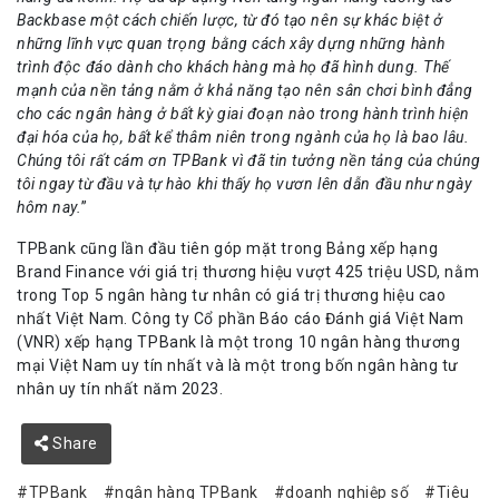
Backbase một cách chiến lược, từ đó tạo nên sự khác biệt ở
những lĩnh vực quan trọng bằng cách xây dựng những hành
trình độc đáo dành cho khách hàng mà họ đã hình dung. Thế
mạnh của nền tảng nằm ở khả năng tạo nên sân chơi bình đẳng
cho các ngân hàng ở bất kỳ giai đoạn nào trong hành trình hiện
đại hóa của họ, bất kể thâm niên trong ngành của họ là bao lâu.
Chúng tôi rất cám ơn TPBank vì đã tin tưởng nền tảng của chúng
tôi ngay từ đầu và tự hào khi thấy họ vươn lên dẫn đầu như ngày
hôm nay.
”
TPBank cũng lần đầu tiên góp mặt trong Bảng xếp hạng
Brand Finance với giá trị thương hiệu vượt 425 triệu USD, nằm
trong Top 5 ngân hàng tư nhân có giá trị thương hiệu cao
nhất Việt Nam. Công ty Cổ phần Báo cáo Đánh giá Việt Nam
(VNR) xếp hạng TPBank là một trong 10 ngân hàng thương
mại Việt Nam uy tín nhất và là một trong bốn ngân hàng tư
nhân uy tín nhất năm 2023.
Share
TPBank
ngân hàng TPBank
doanh nghiệp số
Tiêu