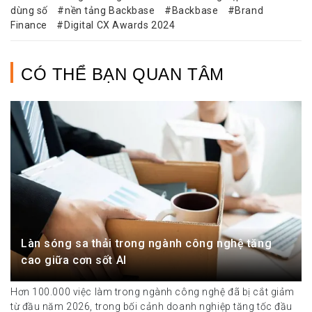
dùng số
nền tảng Backbase
Backbase
Brand
Finance
Digital CX Awards 2024
CÓ THỂ BẠN QUAN TÂM
Làn sóng sa thải trong ngành công nghệ tăng
cao giữa cơn sốt AI
Hơn 100.000 việc làm trong ngành công nghệ đã bị cắt giảm
từ đầu năm 2026, trong bối cảnh doanh nghiệp tăng tốc đầu