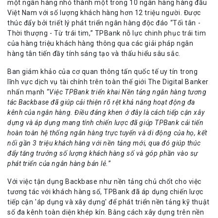
một ngân hàng nhỏ thành một trong 10 ngân hàng hàng đầu
Việt Nam với số lượng khách hàng hơn 12 triệu người. Được
thúc đẩy bởi triết lý phát triển ngân hàng độc đáo “Tối tân -
Thời thượng - Từ trái tim,” TPBank nỗ lực chinh phục trái tim
của hàng triệu khách hàng thông qua các giải pháp ngân
hàng tân tiến đầy tính sáng tạo và thấu hiểu sâu sắc.
Ban giám khảo của cơ quan thông tấn quốc tế uy tín trong
lĩnh vực dịch vụ tài chính trên toàn thế giới The Digital Banker
nhấn mạnh “
Việc TPBank triển khai Nền tảng ngân hàng tương
tác Backbase đã giúp cải thiện rõ rệt khả năng hoạt động đa
kênh của ngân hàng. Điều đáng khen ở đây là cách tiếp cận xây
dựng và áp dụng mang tính chiến lược đã giúp TPBank cải tiến
hoàn toàn hệ thống ngân hàng trực tuyến và di động của họ, kết
nối gần 3 triệu khách hàng với nền tảng mới, qua đó giúp thúc
đẩy tăng trưởng số lượng khách hàng số và góp phần vào sự
phát triển của ngân hàng bán lẻ.
”
Với việc tận dụng Backbase như nền tảng chủ chốt cho việc
tương tác với khách hàng số, TPBank đã áp dụng chiến lược
tiếp cận 'áp dụng và xây dựng' để phát triển nền tảng kỹ thuật
số đa kênh toàn diện khép kín. Bằng cách xây dựng trên nền