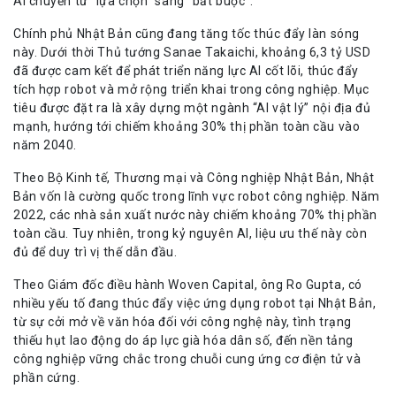
AI chuyển từ “lựa chọn” sang “bắt buộc”.
Chính phủ Nhật Bản cũng đang tăng tốc thúc đẩy làn sóng
này. Dưới thời Thủ tướng Sanae Takaichi, khoảng 6,3 tỷ USD
đã được cam kết để phát triển năng lực AI cốt lõi, thúc đẩy
tích hợp robot và mở rộng triển khai trong công nghiệp. Mục
tiêu được đặt ra là xây dựng một ngành “AI vật lý” nội địa đủ
mạnh, hướng tới chiếm khoảng 30% thị phần toàn cầu vào
năm 2040.
Theo Bộ Kinh tế, Thương mại và Công nghiệp Nhật Bản, Nhật
Bản vốn là cường quốc trong lĩnh vực robot công nghiệp. Năm
2022, các nhà sản xuất nước này chiếm khoảng 70% thị phần
toàn cầu. Tuy nhiên, trong kỷ nguyên AI, liệu ưu thế này còn
đủ để duy trì vị thế dẫn đầu.
Theo Giám đốc điều hành Woven Capital, ông Ro Gupta, có
nhiều yếu tố đang thúc đẩy việc ứng dụng robot tại Nhật Bản,
từ sự cởi mở về văn hóa đối với công nghệ này, tình trạng
thiếu hụt lao động do áp lực già hóa dân số, đến nền tảng
công nghiệp vững chắc trong chuỗi cung ứng cơ điện tử và
phần cứng.