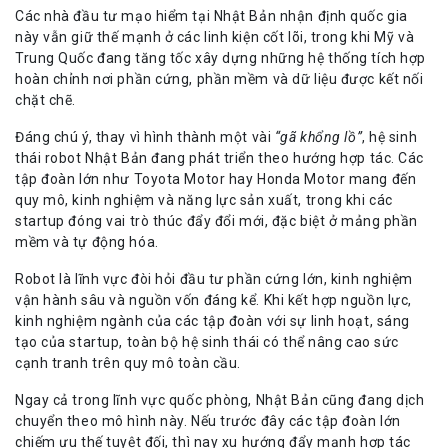
Các nhà đầu tư mạo hiểm tại Nhật Bản nhận định quốc gia
này vẫn giữ thế mạnh ở các linh kiện cốt lõi, trong khi Mỹ và
Trung Quốc đang tăng tốc xây dựng những hệ thống tích hợp
hoàn chỉnh nơi phần cứng, phần mềm và dữ liệu được kết nối
chặt chẽ.
Đáng chú ý, thay vì hình thành một vài
“gã khổng lồ”
, hệ sinh
thái robot Nhật Bản đang phát triển theo hướng hợp tác. Các
tập đoàn lớn như Toyota Motor hay Honda Motor mang đến
quy mô, kinh nghiệm và năng lực sản xuất, trong khi các
startup đóng vai trò thúc đẩy đổi mới, đặc biệt ở mảng phần
mềm và tự động hóa.
Robot là lĩnh vực đòi hỏi đầu tư phần cứng lớn, kinh nghiệm
vận hành sâu và nguồn vốn đáng kể. Khi kết hợp nguồn lực,
kinh nghiệm ngành của các tập đoàn với sự linh hoạt, sáng
tạo của startup, toàn bộ hệ sinh thái có thể nâng cao sức
cạnh tranh trên quy mô toàn cầu.
Ngay cả trong lĩnh vực quốc phòng, Nhật Bản cũng đang dịch
chuyển theo mô hình này. Nếu trước đây các tập đoàn lớn
chiếm ưu thế tuyệt đối, thì nay xu hướng đẩy mạnh hợp tác