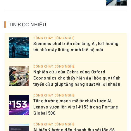
TIN ĐỌC NHIỀU
DÒNG CHẢY CÔNG NGHỆ
Siemens phát triển nền tảng AI, IoT hướng
tới nhà máy thông minh thế hệ mới
DÒNG CHẢY CÔNG NGHỆ
Nghiên cứu của Zebra cùng Oxford
Economics cho thấy hiện đại hóa quy trình
tuyến đầu giúp tăng năng suất và lợi nhuận
DÒNG CHẢY CÔNG NGHỆ
Tăng trưởng mạnh mẽ từ chiến lược AI,
Lenovo vươn lên vị trí #153 trong Fortune
Global 500
DÒNG CHẢY CÔNG NGHỆ
AI biến ý tưởng đến doanh thu với tốc độ