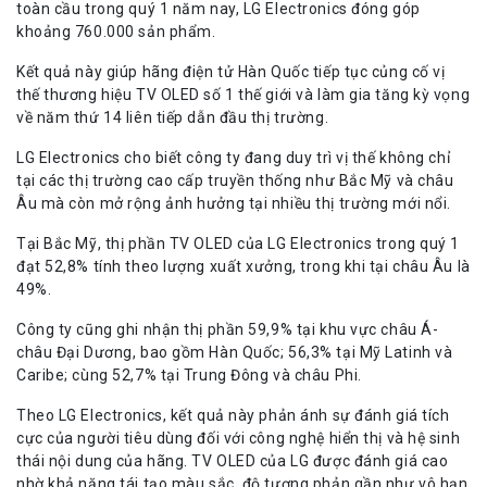
toàn cầu trong quý 1 năm nay, LG Electronics đóng góp
khoảng 760.000 sản phẩm.
Kết quả này giúp hãng điện tử Hàn Quốc tiếp tục củng cố vị
thế thương hiệu TV OLED số 1 thế giới và làm gia tăng kỳ vọng
về năm thứ 14 liên tiếp dẫn đầu thị trường.
LG Electronics cho biết công ty đang duy trì vị thế không chỉ
tại các thị trường cao cấp truyền thống như Bắc Mỹ và châu
Âu mà còn mở rộng ảnh hưởng tại nhiều thị trường mới nổi.
Tại Bắc Mỹ, thị phần TV OLED của LG Electronics trong quý 1
đạt 52,8% tính theo lượng xuất xưởng, trong khi tại châu Âu là
49%.
Công ty cũng ghi nhận thị phần 59,9% tại khu vực châu Á-
châu Đại Dương, bao gồm Hàn Quốc; 56,3% tại Mỹ Latinh và
Caribe; cùng 52,7% tại Trung Đông và châu Phi.
Theo LG Electronics, kết quả này phản ánh sự đánh giá tích
cực của người tiêu dùng đối với công nghệ hiển thị và hệ sinh
thái nội dung của hãng. TV OLED của LG được đánh giá cao
nhờ khả năng tái tạo màu sắc, độ tương phản gần như vô hạn