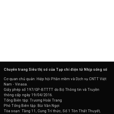
Chuyên trang Siêu thị số của Tạp chí điện tử Nhịp sống số
Cơ quan chủ quản: Hiệp hội Phần mềm và Dịch vụ CNTT Việt
Nam - Vinasa.
Giấy phép số 197/GP-BTTTT do Bộ Thông tin và Truyền
thông cấp ngày 19/04/2016.
Tổng Biên tập: Trương Hoài Trang
Phó Tổng Biên tập: Bùi Văn Ngợi
Tòa soạn: Tầng 11, Cung Trí thức, Số 1 Tôn Thất Thuyết,