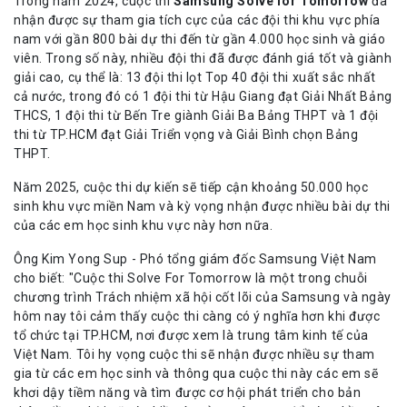
Trong năm 2024, cuộc thi
Samsung Solve for Tomorrow
đã
nhận được sự tham gia tích cực của các đội thi khu vực phía
nam với gần 800 bài dự thi đến từ gần 4.000 học sinh và giáo
viên. Trong số này, nhiều đội thi đã được đánh giá tốt và giành
giải cao, cụ thể là: 13 đội thi lọt Top 40 đội thi xuất sắc nhất
cả nước, trong đó có 1 đội thi từ Hậu Giang đạt Giải Nhất Bảng
THCS, 1 đội thi từ Bến Tre giành Giải Ba Bảng THPT và 1 đội
thi từ TP.HCM đạt Giải Triển vọng và Giải Bình chọn Bảng
THPT.
Năm 2025, cuộc thi dự kiến sẽ tiếp cận khoảng 50.000 học
sinh khu vực miền Nam và kỳ vọng nhận được nhiều bài dự thi
của các em học sinh khu vực này hơn nữa.
Ông Kim Yong Sup - Phó tổng giám đốc Samsung Việt Nam
cho biết: "Cuộc thi Solve For Tomorrow là một trong chuỗi
chương trình Trách nhiệm xã hội cốt lõi của Samsung và ngày
hôm nay tôi cảm thấy cuộc thi càng có ý nghĩa hơn khi được
tổ chức tại TP.HCM, nơi được xem là trung tâm kinh tế của
Việt Nam. Tôi hy vọng cuộc thi sẽ nhận được nhiều sự tham
gia từ các em học sinh và thông qua cuộc thi này các em sẽ
khơi dậy tiềm năng và tìm được cơ hội phát triển cho bản