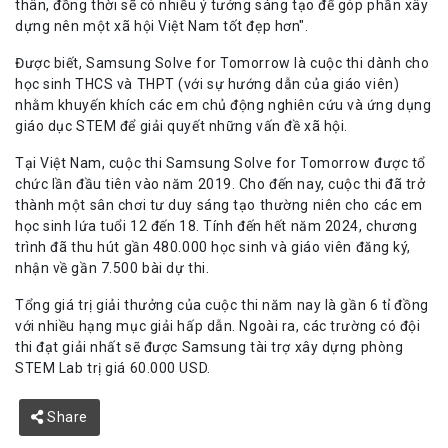
thân, đồng thời sẽ có nhiều ý tưởng sáng tạo để góp phần xây
dựng nên một xã hội Việt Nam tốt đẹp hơn".
Được biết, Samsung Solve for Tomorrow là cuộc thi dành cho
học sinh THCS và THPT (với sự hướng dẫn của giáo viên)
nhằm khuyến khích các em chủ động nghiên cứu và ứng dụng
giáo dục STEM để giải quyết những vấn đề xã hội.
Tại Việt Nam, cuộc thi Samsung Solve for Tomorrow được tổ
chức lần đầu tiên vào năm 2019. Cho đến nay, cuộc thi đã trở
thành một sân chơi tư duy sáng tạo thường niên cho các em
học sinh lứa tuổi 12 đến 18. Tính đến hết năm 2024, chương
trình đã thu hút gần 480.000 học sinh và giáo viên đăng ký,
nhận về gần 7.500 bài dự thi.
Tổng giá trị giải thưởng của cuộc thi năm nay là gần 6 tỉ đồng
với nhiều hạng mục giải hấp dẫn. Ngoài ra, các trường có đội
thi đạt giải nhất sẽ được Samsung tài trợ xây dựng phòng
STEM Lab trị giá 60.000 USD.
Share