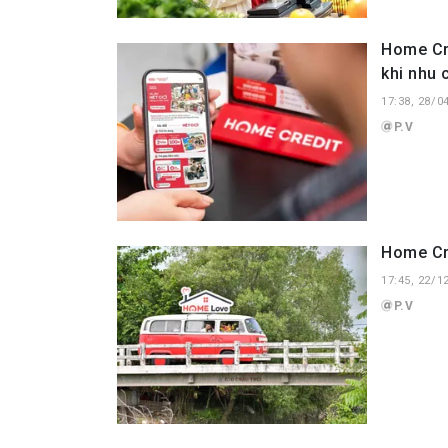
Home Cre
khi nhu 
17:38, 28/0
P.V
Home Cr
17:45, 22/1
P.V