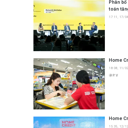
Phân bổ 
toán tăn
17:11, 17/0
Home Cre
18:08, 11/0
P.V
Home Cre
15:35, 12/1