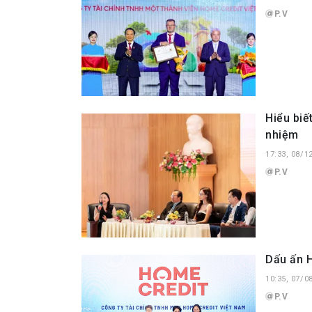
P.V
Hiểu biế
nhiệm
17:33, 08/1
P.V
Dấu ấn H
10:35, 07/0
P.V