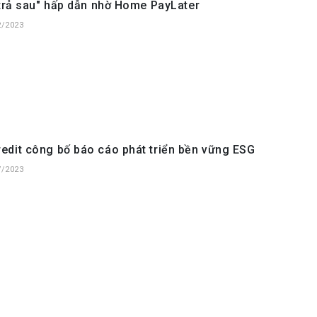
'trả sau" hấp dẫn nhờ Home PayLater
2/2023
edit công bố báo cáo phát triển bền vững ESG
7/2023
dit trao gói vay vốn 0% lãi suất cho phụ nữ nghèo