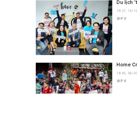
Du lịch 
18:27, 15/1
P.V
Home Cr
18:45, 06/0
P.V
Home Cre
Yên Bái