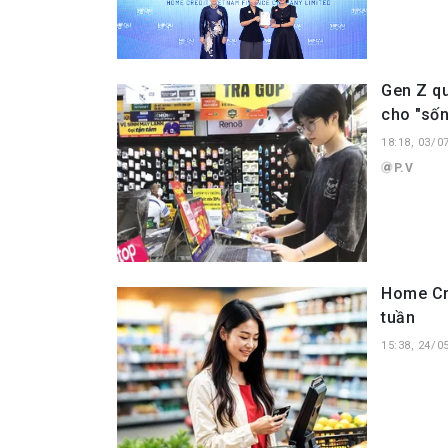
Gen Z qu
cho "sốn
18:18, 03/0
P.V
Home Cr
tuần
15:38, 24/0