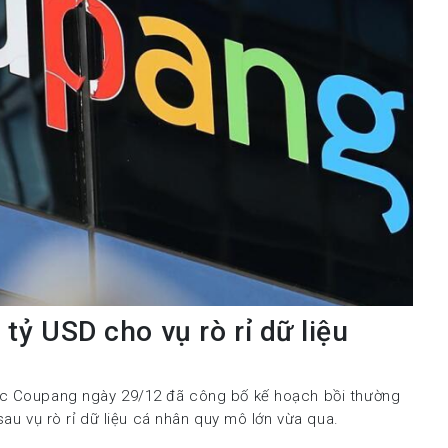
tỷ USD cho vụ rò rỉ dữ liệu
ốc Coupang ngày 29/12 đã công bố kế hoạch bồi thường
sau vụ rò rỉ dữ liệu cá nhân quy mô lớn vừa qua.