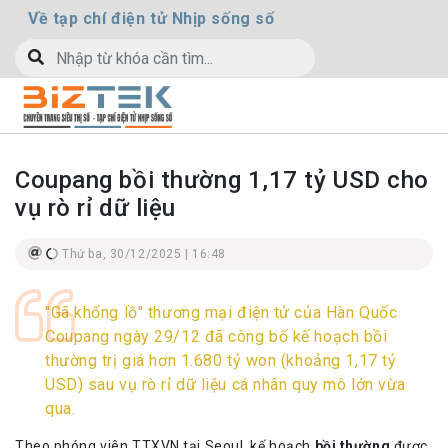
Về tạp chí điện tử Nhịp sống số
Coupang bồi thường 1,17 tỷ USD cho
vụ rò rỉ dữ liệu
Thứ ba, 30/12/2025 | 16:48
"Gã khổng lồ" thương mại điện tử của Hàn Quốc
Coupang ngày 29/12 đã công bố kế hoạch bồi
thường trị giá hơn 1.680 tỷ won (khoảng 1,17 tỷ
USD) sau vụ rò rỉ dữ liệu cá nhân quy mô lớn vừa
qua.
Theo phóng viên TTXVN tại Seoul, kế hoạch
bồi thường
được