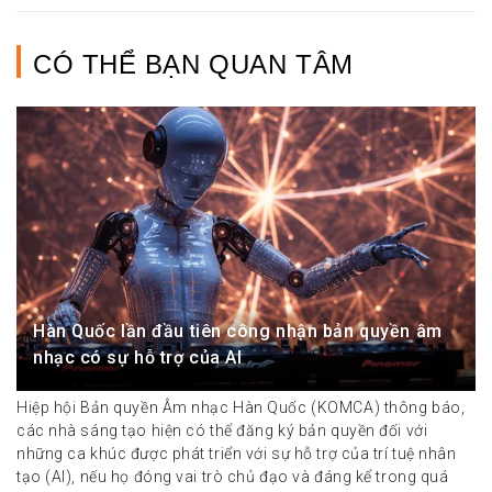
CÓ THỂ BẠN QUAN TÂM
Hàn Quốc lần đầu tiên công nhận bản quyền âm
nhạc có sự hỗ trợ của AI
Hiệp hội Bản quyền Âm nhạc Hàn Quốc (KOMCA) thông báo,
các nhà sáng tạo hiện có thể đăng ký bản quyền đối với
những ca khúc được phát triển với sự hỗ trợ của trí tuệ nhân
tạo (AI), nếu họ đóng vai trò chủ đạo và đáng kể trong quá