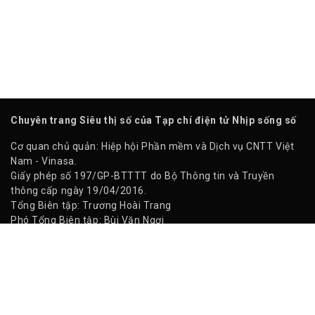
Chuyên trang Siêu thị số của Tạp chí điện tử Nhịp sống số
Cơ quan chủ quản: Hiệp hội Phần mềm và Dịch vụ CNTT Việt
Nam - Vinasa.
Giấy phép số 197/GP-BTTTT do Bộ Thông tin và Truyền
thông cấp ngày 19/04/2016.
Tổng Biên tập: Trương Hoài Trang
Phó Tổng Biên tập: Bùi Văn Ngợi
Tòa soạn: Tầng 11, Cung Trí thức, Số 1 Tôn Thất Thuyết,
Phường Cầu Giấy, Hà Nội
Tel: (024) 3577 2339 - Fax: (024) 3577 2337
Hotline: 0968323388 - 0977303388
Copyright © 2023 BIZTEK.VN