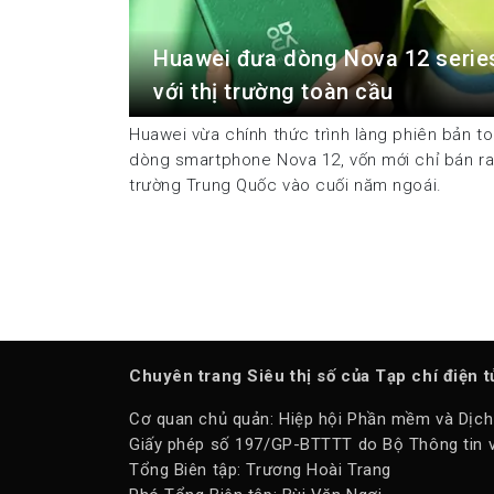
Huawei đưa dòng Nova 12 serie
với thị trường toàn cầu
Huawei vừa chính thức trình làng phiên bản t
dòng smartphone Nova 12, vốn mới chỉ bán ra 
trường Trung Quốc vào cuối năm ngoái.
Chuyên trang Siêu thị số của Tạp chí điện 
Cơ quan chủ quản: Hiệp hội Phần mềm và Dịch
Giấy phép số 197/GP-BTTTT do Bộ Thông tin v
Tổng Biên tập: Trương Hoài Trang