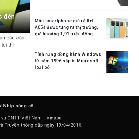
s đến
Mẫu smartphone giá rẻ Itel
A05s được tung ra thị trường,
giá khoảng 1,91 triệu đồng
oàn cầu của
tại thị
Tính năng đồng hành Windows
từ năm 1996 sắp bị Microsoft
loại bỏ
tử Nhịp sống số
 vụ CNTT Việt Nam - Vinasa.
à Truyền thông cấp ngày 19/04/2016.