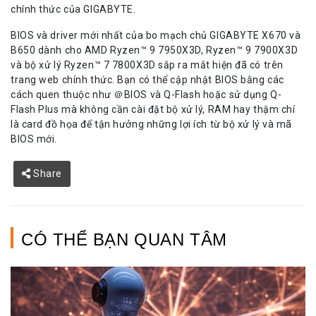
chính thức của GIGABYTE.
BIOS và driver mới nhất của bo mạch chủ GIGABYTE X670 và
B650 dành cho AMD Ryzen™ 9 7950X3D, Ryzen™ 9 7900X3D
và bộ xử lý Ryzen™ 7 7800X3D sắp ra mắt hiện đã có trên
trang web chính thức. Bạn có thể cập nhật BIOS bằng các
cách quen thuộc như ＠BIOS và Q-Flash hoặc sử dụng Q-
Flash Plus mà không cần cài đặt bộ xử lý, RAM hay thậm chí
là card đồ họa để tận hưởng những lợi ích từ bộ xử lý và mã
BIOS mới.
Share
CÓ THỂ BẠN QUAN TÂM