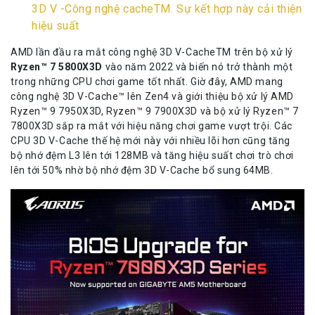
3D V -Công nghệ cacheTM. Sự kết hợp này cải thiện
hiệu suất
AMD lần đầu ra mắt công nghệ 3D V-CacheTM trên bộ xử lý
Ryzen™ 7 5800X3D
vào năm 2022 và biến nó trở thành một
trong những CPU chơi game tốt nhất. Giờ đây, AMD mang
công nghệ 3D V-Cache™ lên Zen4 và giới thiệu bộ xử lý AMD
Ryzen™ 9 7950X3D, Ryzen™ 9 7900X3D và bộ xử lý Ryzen™ 7
7800X3D sắp ra mắt với hiệu năng chơi game vượt trội. Các
CPU 3D V-Cache thế hệ mới này với nhiều lõi hơn cũng tăng
bộ nhớ đệm L3 lên tới 128MB và tăng hiệu suất chơi trò chơi
lên tới 50% nhờ bộ nhớ đệm 3D V-Cache bổ sung 64MB.