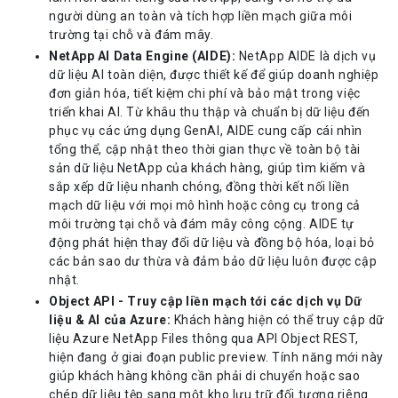
người dùng an toàn và tích hợp liền mạch giữa môi
trường tại chỗ và đám mây.
NetApp AI Data Engine (AIDE):
NetApp AIDE là dịch vụ
dữ liệu AI toàn diện, được thiết kế để giúp doanh nghiệp
đơn giản hóa, tiết kiệm chi phí và bảo mật trong việc
triển khai AI. Từ khâu thu thập và chuẩn bị dữ liệu đến
phục vụ các ứng dụng GenAI, AIDE cung cấp cái nhìn
tổng thể, cập nhật theo thời gian thực về toàn bộ tài
sản dữ liệu NetApp của khách hàng, giúp tìm kiếm và
sắp xếp dữ liệu nhanh chóng, đồng thời kết nối liền
mạch dữ liệu với mọi mô hình hoặc công cụ trong cả
môi trường tại chỗ và đám mây công cộng. AIDE tự
động phát hiện thay đổi dữ liệu và đồng bộ hóa, loại bỏ
các bản sao dư thừa và đảm bảo dữ liệu luôn được cập
nhật.
Object API - Truy cập liền mạch tới các dịch vụ Dữ
liệu & AI của Azure
:
Khách hàng hiện có thể truy cập dữ
liệu Azure NetApp Files thông qua API Object REST,
hiện đang ở giai đoạn public preview. Tính năng mới này
giúp khách hàng không cần phải di chuyển hoặc sao
chép dữ liệu tệp sang một kho lưu trữ đối tượng riêng