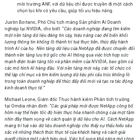
môi trường ANF, với dữ liệu chỉ được truyền đi một cách
chọn lọc khi có yêu cầu, giúp tối ưu hiệu năng.
Justin Boitano, Phó Chủ tịch mảng Sản phẩm AI Doanh
nghiệp tại NVIDIA, cho biết: “
Các doanh nghiệp đang tìm kiếm
một nền tảng dữ liệu đáng tin cậy, hiệu năng cao để biến khối
lượng thông tin khổng lồ thành trí tuệ thực tiễn, thúc đẩy hành
trình AI của họ. Nền tảng dữ liệu của NetApp đã được chuyển đổi
thành nền tảng lưu trữ gốc cho AI thông qua việc tích hợp sức
mạnh điện toán tăng tốc và phần mềm của NVIDIA, bao gồm cả
các mô hình AI hàng đầu. Với nền tảng mới này, các tổ chức có
thể lập chỉ mục và tìm kiếm lượng dữ liệu phi cấu trúc khổng lồ
trong toàn doanh nghiệp để thúc đẩy đổi mới và tạo ra tác động
kinh doanh thực tế.
”
Michael Leone, Giám đốc Thực hành kiêm Phân tích trưởng
tại Omdia nhận định: “
Các giải pháp mới được NetApp công bố
hôm nay thể hiện tốc độ hiện thực hóa nhanh chóng của một tầm
nhìn đầy tham vọng về cách quản lý dữ liệu cho AI. Cách NetApp
mang trí tuệ vào dữ liệu doanh nghiệp cho thấy sự thấu hiểu sâu
sắc về những thách thức thực tế của khách hàng và cách giải
quyết chúng một cách hiệu quả. Việc bổ sung khả năng mở rộng