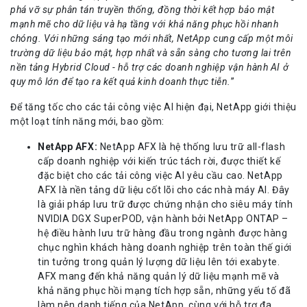
phá vỡ sự phân tán truyền thống, đồng thời kết hợp bảo mật
mạnh mẽ cho dữ liệu và hạ tầng với khả năng phục hồi nhanh
chóng. Với những sáng tạo mới nhất, NetApp cung cấp một môi
trường dữ liệu bảo mật, hợp nhất và sẵn sàng cho tương lai trên
nền tảng Hybrid Cloud - hỗ trợ các doanh nghiệp vận hành AI ở
quy mô lớn để tạo ra kết quả kinh doanh thực tiễn.
”
Để tăng tốc cho các tải công việc AI hiện đại, NetApp giới thiệu
một loạt tính năng mới, bao gồm:
NetApp AFX:
NetApp AFX là hệ thống lưu trữ all-flash
cấp doanh nghiệp với kiến trúc tách rời, được thiết kế
đặc biệt cho các tải công việc AI yêu cầu cao. NetApp
AFX là nền tảng dữ liệu cốt lõi cho các nhà máy AI. Đây
là giải pháp lưu trữ được chứng nhận cho siêu máy tính
NVIDIA DGX SuperPOD, vận hành bởi NetApp ONTAP –
hệ điều hành lưu trữ hàng đầu trong ngành được hàng
chục nghìn khách hàng doanh nghiệp trên toàn thế giới
tin tưởng trong quản lý lượng dữ liệu lên tới exabyte.
AFX mang đến khả năng quản lý dữ liệu mạnh mẽ và
khả năng phục hồi mạng tích hợp sẵn, những yếu tố đã
làm nên danh tiếng của NetApp, cùng với hỗ trợ đa