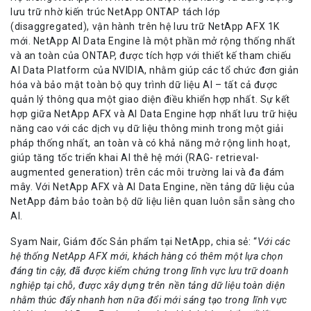
lưu trữ nhờ kiến trúc NetApp ONTAP tách lớp
(disaggregated), vận hành trên hệ lưu trữ NetApp AFX 1K
mới. NetApp AI Data Engine là một phần mở rộng thống nhất
và an toàn của ONTAP, được tích hợp với thiết kế tham chiếu
AI Data Platform của NVIDIA, nhằm giúp các tổ chức đơn giản
hóa và bảo mật toàn bộ quy trình dữ liệu AI – tất cả được
quản lý thông qua một giao diện điều khiển hợp nhất. Sự kết
hợp giữa NetApp AFX và AI Data Engine hợp nhất lưu trữ hiệu
năng cao với các dịch vụ dữ liệu thông minh trong một giải
pháp thống nhất, an toàn và có khả năng mở rộng linh hoạt,
giúp tăng tốc triển khai AI thê hệ mới (RAG- retrieval-
augmented generation) trên các môi trường lai và đa đám
mây. Với NetApp AFX và AI Data Engine, nền tảng dữ liệu của
NetApp đảm bảo toàn bộ dữ liệu liên quan luôn sẵn sàng cho
AI.
Syam Nair, Giám đốc Sản phẩm tại NetApp, chia sẻ: “
Với các
hệ thống NetApp AFX mới, khách hàng có thêm một lựa chọn
đáng tin cậy, đã được kiểm chứng trong lĩnh vực lưu trữ doanh
nghiệp tại chỗ, được xây dựng trên nền tảng dữ liệu toàn diện
nhằm thúc đẩy nhanh hơn nữa đổi mới sáng tạo trong lĩnh vực