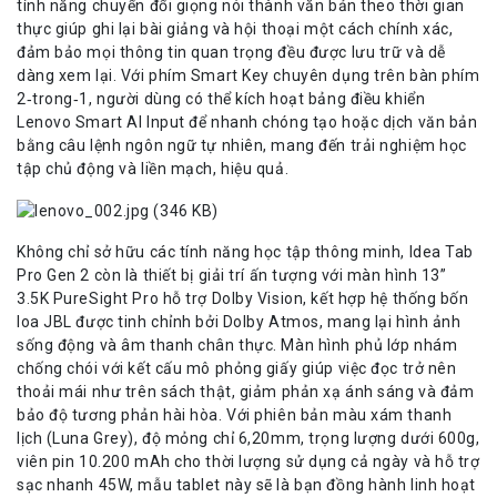
tính năng chuyển đổi giọng nói thành văn bản theo thời gian
thực giúp ghi lại bài giảng và hội thoại một cách chính xác,
đảm bảo mọi thông tin quan trọng đều được lưu trữ và dễ
dàng xem lại. Với phím Smart Key chuyên dụng trên bàn phím
2‑trong‑1, người dùng có thể kích hoạt bảng điều khiển
Lenovo Smart AI Input để nhanh chóng tạo hoặc dịch văn bản
bằng câu lệnh ngôn ngữ tự nhiên, mang đến trải nghiệm học
tập chủ động và liền mạch, hiệu quả.
Không chỉ sở hữu các tính năng học tập thông minh, Idea Tab
Pro Gen 2 còn là thiết bị giải trí ấn tượng với màn hình 13”
3.5K PureSight Pro hỗ trợ Dolby Vision, kết hợp hệ thống bốn
loa JBL được tinh chỉnh bởi Dolby Atmos, mang lại hình ảnh
sống động và âm thanh chân thực. Màn hình phủ lớp nhám
chống chói với kết cấu mô phỏng giấy giúp việc đọc trở nên
thoải mái như trên sách thật, giảm phản xạ ánh sáng và đảm
bảo độ tương phản hài hòa. Với phiên bản màu xám thanh
lịch (Luna Grey), độ mỏng chỉ 6,20mm, trọng lượng dưới 600g,
viên pin 10.200 mAh cho thời lượng sử dụng cả ngày và hỗ trợ
sạc nhanh 45W, mẫu tablet này sẽ là bạn đồng hành linh hoạt