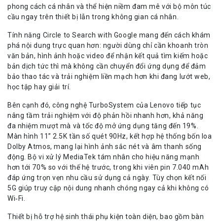
phong cách cá nhân và thể hiện niềm đam mê với bộ môn túc
cầu ngay trên thiết bị lẫn trong không gian cá nhân.
Tính năng Circle to Search with Google mang đến cách khám
phá nội dung trực quan hơn: người dùng chỉ cần khoanh tròn
văn bản, hình ảnh hoặc video để nhận kết quả tìm kiếm hoặc
bản dịch tức thì mà không cần chuyển đổi ứng dụng để đảm
bảo thao tác và trải nghiệm liền mạch hơn khi đang lướt web,
học tập hay giải trí.
Bên cạnh đó, công nghệ TurboSystem của Lenovo tiếp tục
nâng tầm trải nghiệm với độ phản hồi nhanh hơn, khả năng
đa nhiệm mượt mà và tốc độ mở ứng dụng tăng đến 19%.
Màn hình 11” 2.5K tần số quét 90Hz, kết hợp hệ thống bốn loa
Dolby Atmos, mang lại hình ảnh sắc nét và âm thanh sống
động. Bộ vi xử lý MediaTek tám nhân cho hiệu năng mạnh
hơn tới 70% so với thế hệ trước, trong khi viên pin 7.040 mAh
đáp ứng trọn vẹn nhu cầu sử dụng cả ngày. Tùy chọn kết nối
5G giúp truy cập nội dung nhanh chóng ngay cả khi không có
Wi‑Fi.
Thiết bị hỗ trợ hệ sinh thái phụ kiện toàn diện, bao gồm bàn