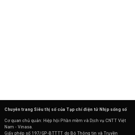
Chuyên trang Siêu thị số của Tạp chí điện tử Nhịp sống số
Cơ quan chủ quản: Hiệp hội Phần mềm và Dịch vụ CNTT Việt
Nam - Vinasa.
Giấy phép số 197/GP-BTTTT do Bộ Thông tin và Truyền