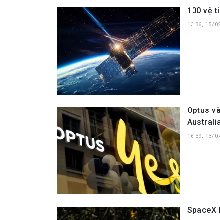
100 vệ t
13:36, 15/0
Optus và
Australi
16:39, 13/0
SpaceX h