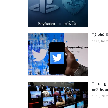
Tỷ phú E
12:22, 16/0
Thương 
mới hoàn
11:31, 09/0