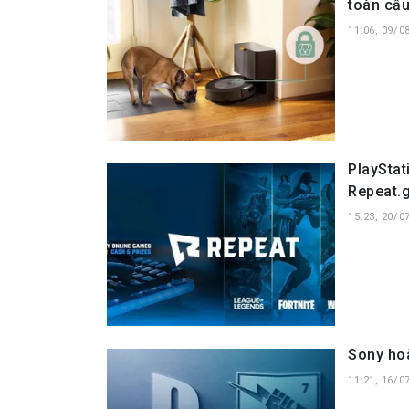
toàn cầ
11:06, 09/0
PlayStat
Repeat.
15:23, 20/0
Sony hoà
11:21, 16/0