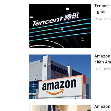
Tencent 
ngoài
15:22, 04/1
Amazon m
phần Am
16:41, 12/0
Amazon c