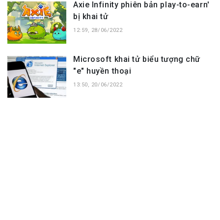
Axie Infinity phiên bản play-to-earn'
bị khai tử
12:59, 28/06/2022
Microsoft khai tử biểu tượng chữ
"e" huyền thoại
13:50, 20/06/2022