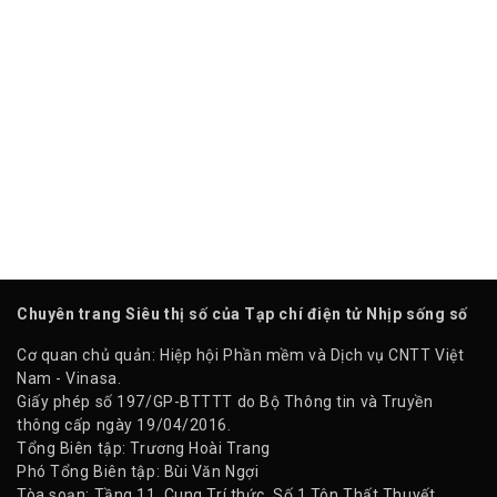
Chuyên trang Siêu thị số của Tạp chí điện tử Nhịp sống số
Cơ quan chủ quản: Hiệp hội Phần mềm và Dịch vụ CNTT Việt
Nam - Vinasa.
Giấy phép số 197/GP-BTTTT do Bộ Thông tin và Truyền
thông cấp ngày 19/04/2016.
Tổng Biên tập: Trương Hoài Trang
Phó Tổng Biên tập: Bùi Văn Ngợi
Tòa soạn: Tầng 11, Cung Trí thức, Số 1 Tôn Thất Thuyết,