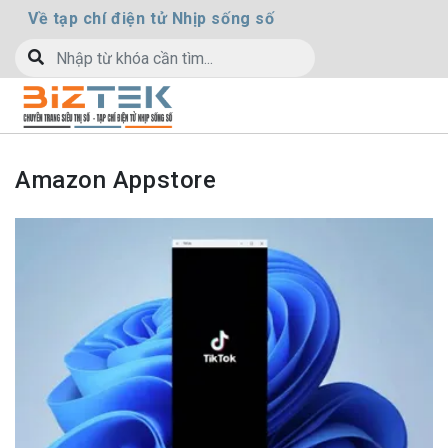
Về tạp chí điện tử Nhịp sống số
Amazon Appstore