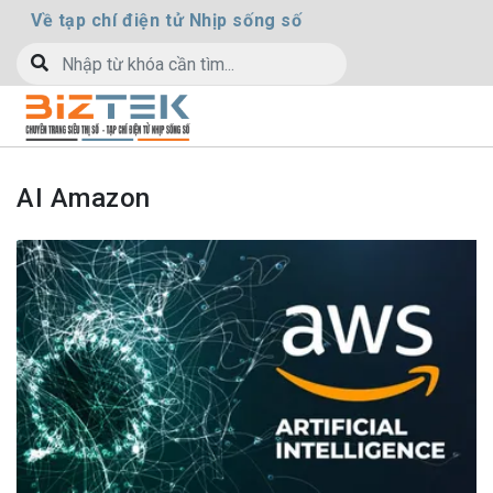
Về tạp chí điện tử Nhịp sống số
AI Amazon