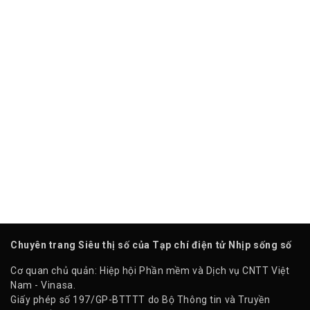
Chuyên trang Siêu thị số của Tạp chí điện tử Nhịp sống số
Cơ quan chủ quản: Hiệp hội Phần mềm và Dịch vụ CNTT Việt
Nam - Vinasa.
Giấy phép số 197/GP-BTTTT do Bộ Thông tin và Truyền