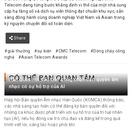
Telecom đang từng bước khẳng định vị thế của một nhà cung
cấp hạ tầng số và dịch vụ viễn thông đạt chuẩn khu vực, sẵn
sàng đồng hành cùng doanh nghiệp Việt Nam và Asian trong
kỷ nguyên chuyển đổi số toàn diện.
Share
giải thưởng
sự kiện
CMC Telecom
Dòng chảy công
nghệ
Asian Telecom Awards
CÓ THỂ BẠN QUAN TÂM
Hàn Quốc lần đầu tiên công nhận bản quyền âm
nhạc có sự hỗ trợ của AI
Hiệp hội Bản quyền Âm nhạc Hàn Quốc (KOMCA) thông báo,
các nhà sáng tạo hiện có thể đăng ký bản quyền đối với
những ca khúc được phát triển với sự hỗ trợ của trí tuệ nhân
tạo (AI), nếu họ đóng vai trò chủ đạo và đáng kể trong quá
trình viết lời, sáng tác hoặc phối khí.