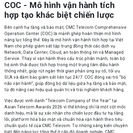
COC - Mô hình vận hành tích
hợp tạo khác biệt chiến lược
Bên cạnh hạ tầng và bảo mật, CMC Telecom Comprehensive
Operation Center (COC) là mảnh ghép hoàn thiện mô hình
năng lực tổng thể. Đây là mô hình vận hành tích hợp tại Việt
Nam cho phép giám sát tập trung đồng thời các dịch vụ
Network, Data Center, Cloud, an toàn thông tin và Managed
Service. Thay vì vận hành theo cấu trúc phân mảnh, toàn bộ
hệ sinh thái được tích hợp trong một trung tâm điều hành
thống nhất, giúp rút ngắn thời gian phản ứng sự cố, tối ưu
SLA và đảm bảo giám sát liên tục 24/7. COC đóng vai trò “bộ
não vận hành”, giúp đồng bộ dữ liệu giữa hạ tầng và bảo mật,
từ đó nâng cao hiệu quả quản trị và trải nghiệm khách hàng.
Việc được vinh danh “Telecom Company of the Year” tại
Asian Telecom Awards 2026 vì thế không chỉ là một cột mốc
danh hiệu, mà là sự xác nhận cho chiến lược đầu tư hạ tầng
lõi, platform hóa bảo mật và chuẩn hóa vận hành theo tiêu
chuẩn quốc tế của CMC Telecom. Từ những sáng kiến chuyên
biệt đến năng lực tổng thể ở cấp độ doanh nghiệp, CMC