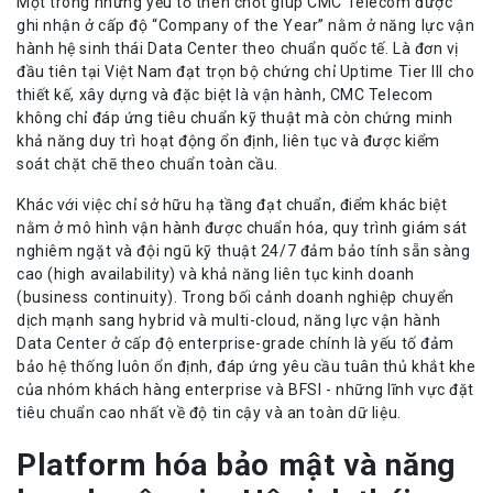
Một trong những yếu tố then chốt giúp CMC Telecom được
ghi nhận ở cấp độ “Company of the Year” nằm ở năng lực vận
hành hệ sinh thái Data Center theo chuẩn quốc tế. Là đơn vị
đầu tiên tại Việt Nam đạt trọn bộ chứng chỉ Uptime Tier III cho
thiết kế, xây dựng và đặc biệt là vận hành, CMC Telecom
không chỉ đáp ứng tiêu chuẩn kỹ thuật mà còn chứng minh
khả năng duy trì hoạt động ổn định, liên tục và được kiểm
soát chặt chẽ theo chuẩn toàn cầu.
Khác với việc chỉ sở hữu hạ tầng đạt chuẩn, điểm khác biệt
nằm ở mô hình vận hành được chuẩn hóa, quy trình giám sát
nghiêm ngặt và đội ngũ kỹ thuật 24/7 đảm bảo tính sẵn sàng
cao (high availability) và khả năng liên tục kinh doanh
(business continuity). Trong bối cảnh doanh nghiệp chuyển
dịch mạnh sang hybrid và multi-cloud, năng lực vận hành
Data Center ở cấp độ enterprise-grade chính là yếu tố đảm
bảo hệ thống luôn ổn định, đáp ứng yêu cầu tuân thủ khắt khe
của nhóm khách hàng enterprise và BFSI - những lĩnh vực đặt
tiêu chuẩn cao nhất về độ tin cậy và an toàn dữ liệu.
Platform hóa bảo mật và năng