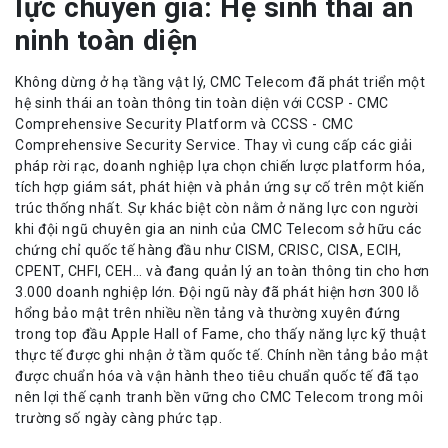
lực chuyên gia: Hệ sinh thái an
ninh toàn diện
Không dừng ở hạ tầng vật lý, CMC Telecom đã phát triển một
hệ sinh thái an toàn thông tin toàn diện với CCSP - CMC
Comprehensive Security Platform và CCSS - CMC
Comprehensive Security Service. Thay vì cung cấp các giải
pháp rời rạc, doanh nghiệp lựa chọn chiến lược platform hóa,
tích hợp giám sát, phát hiện và phản ứng sự cố trên một kiến
trúc thống nhất. Sự khác biệt còn nằm ở năng lực con người
khi đội ngũ chuyên gia an ninh của CMC Telecom sở hữu các
chứng chỉ quốc tế hàng đầu như CISM, CRISC, CISA, ECIH,
CPENT, CHFI, CEH… và đang quản lý an toàn thông tin cho hơn
3.000 doanh nghiệp lớn. Đội ngũ này đã phát hiện hơn 300 lỗ
hổng bảo mật trên nhiều nền tảng và thường xuyên đứng
trong top đầu Apple Hall of Fame, cho thấy năng lực kỹ thuật
thực tế được ghi nhận ở tầm quốc tế. Chính nền tảng bảo mật
được chuẩn hóa và vận hành theo tiêu chuẩn quốc tế đã tạo
nên lợi thế cạnh tranh bền vững cho CMC Telecom trong môi
trường số ngày càng phức tạp.