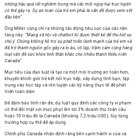
những hậu quả rất nghiêm trọng mà các mối nguy hại trực tuyến
có thể gây ra. Sự an toàn của trẻ em phải là vấn đề được xem xét
đầu tiên”.
Ông Miller cũng chỉ ra những tác động tiêu cực của các nền
tảng này:
“Mạng xã hội và chatbot AI được thiết kế để thu hút sự
chú ý. Chúng không hỗ trợ sự phát triển lành mạnh của trẻ em và
đã trở thành nguồn gốc gây ra lo âu, cô lập, trầm cảm cùng hàng
loạt vấn đề sức khỏe tinh thần khác cho nhiều thanh thiếu niên
Canada”.
Mục tiêu của đạo luật là tạo ra một môi trường an toàn hơn,
khuyến khích giới trẻ kết nối trực tiếp, xây dựng tình bạn, tập
trung vào học tập và rèn luyện các kỹ năng thực tế để phát
triển toàn diện.
Để đảm bảo tính răn đe, dự luật quy định các công ty vi phạm
có thể đối mặt với mức phạt lên tới 3% doanh thu toàn cầu
hoặc 10 triệu đô la Canada (khoảng 7,2 triệu USD), tùy từng
trường hợp cụ thể để áp dụng.
Chính phủ Canada nhận định rằng bên cạnh hành vi của cá