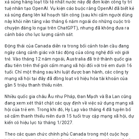
xả súng hàng loạt tồi tệ nhất nước này đệ đơn kiện công ty trí
tuệ nhân tạo OpenAI. Vụ kiện cáo buộc rằng OpenAI đã biết kẻ
xả súng đang lên kế hoạch tấn công (sau khi cấm người dùng
này khỏi nền tảng vào tháng 6 năm ngoái do những cuộc trò
chuyện đáng lo ngại trên ChatGPT), nhưng đã không đưa ra
cảnh báo cho lực lượng cảnh sát.
Động thái của Canada diễn ra trong bối cảnh toàn cầu đang
ngày càng cảnh giác với tác động của công nghệ đối với giới
trẻ. Vào tháng 12 năm ngoái, Australia đã trở thành quốc gia
đầu tiên trên thế giới cấm mạng xã hội đối với trẻ em dưới 16
tuổi. Chỉ một tháng sau khi luật được ban hành, các công ty
mạng xã hội tại đây đã đồng loạt vô hiệu hóa tài khoản của
gần 5 triệu thanh thiếu niên.
Nhiều quốc gia châu Âu như Pháp, Đan Mạch và Ba Lan cũng
đang xem xét thắt chặt các quy định về việc sử dụng mạng xã
hội của trẻ em. Trong khi đó, Hy Lạp vào tháng 4 đã tuyên bố
sẽ cấm thanh thiếu niên dưới 15 tuổi truy cập mạng xã hội, dự
kiến có hiệu lực từ tháng 1/2027.
Theo các quan chức chính phủ Canada trong một cuộc họp