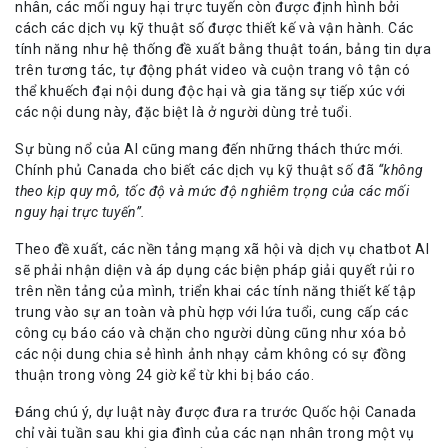
nhân, các mối nguy hại trực tuyến còn được định hình bởi
cách các dịch vụ kỹ thuật số được thiết kế và vận hành. Các
tính năng như hệ thống đề xuất bằng thuật toán, bảng tin dựa
trên tương tác, tự động phát video và cuộn trang vô tận có
thể khuếch đại nội dung độc hại và gia tăng sự tiếp xúc với
các nội dung này, đặc biệt là ở người dùng trẻ tuổi.
Sự bùng nổ của AI cũng mang đến những thách thức mới.
Chính phủ Canada cho biết các dịch vụ kỹ thuật số đã
“không
theo kịp quy mô, tốc độ và mức độ nghiêm trọng của các mối
nguy hại trực tuyến”.
Theo đề xuất, các nền tảng mạng xã hội và dịch vụ chatbot AI
sẽ phải nhận diện và áp dụng các biện pháp giải quyết rủi ro
trên nền tảng của mình, triển khai các tính năng thiết kế tập
trung vào sự an toàn và phù hợp với lứa tuổi, cung cấp các
công cụ báo cáo và chặn cho người dùng cũng như xóa bỏ
các nội dung chia sẻ hình ảnh nhạy cảm không có sự đồng
thuận trong vòng 24 giờ kể từ khi bị báo cáo.
Đáng chú ý, dự luật này được đưa ra trước Quốc hội Canada
chỉ vài tuần sau khi gia đình của các nạn nhân trong một vụ