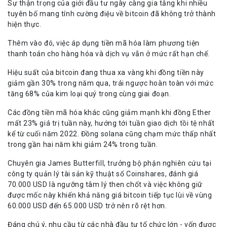
Sự thận trọng của giới đầu tư ngày càng gia tăng khi nhiều
tuyên bố mang tính cường điệu về bitcoin đã không trở thành
hiện thực.
Thêm vào đó, việc áp dụng tiền mã hóa làm phương tiện
thanh toán cho hàng hóa và dịch vụ vẫn ở mức rất hạn chế.
Hiệu suất của bitcoin đang thua xa vàng khi đồng tiền này
giảm gần 30% trong năm qua, trái ngược hoàn toàn với mức
tăng 68% của kim loại quý trong cùng giai đoạn.
Các đồng tiền mã hóa khác cũng giảm mạnh khi đồng Ether
mất 23% giá trị tuần này, hướng tới tuần giao dịch tồi tệ nhất
kể từ cuối năm 2022. Đồng solana cũng chạm mức thấp nhất
trong gần hai năm khi giảm 24% trong tuần.
Chuyên gia James Butterfill, trưởng bộ phận nghiên cứu tại
công ty quản lý tài sản kỹ thuật số Coinshares, đánh giá
70.000 USD là ngưỡng tâm lý then chốt và việc không giữ
được mốc này khiến khả năng giá bitcoin tiếp tục lùi về vùng
60.000 USD đến 65.000 USD trở nên rõ rệt hơn.
Đáng chú ý, nhu cầu từ các nhà đầu tư tổ chức lớn - vốn được