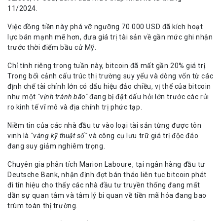
11/2024.
Việc đồng tiền này phá vỡ ngưỡng 70.000 USD đã kích hoạt
lực bán mạnh mẽ hơn, đưa giá trị tài sản về gần mức ghi nhận
trước thời điểm bầu cử Mỹ.
Chỉ tính riêng trong tuần này, bitcoin đã mất gần 20% giá trị.
Trong bối cảnh cấu trúc thị trường suy yếu và dòng vốn từ các
định chế tài chính lớn có dấu hiệu đảo chiều, vị thế của bitcoin
như một
"vịnh tránh bão"
đang bị đặt dấu hỏi lớn trước các rủi
ro kinh tế vĩ mô và địa chính trị phức tạp.
Niềm tin của các nhà đầu tư vào loại tài sản từng được tôn
vinh là
"vàng kỹ thuật số"
và công cụ lưu trữ giá trị độc đáo
đang suy giảm nghiêm trọng.
Chuyên gia phân tích Marion Laboure, tại ngân hàng đầu tư
Deutsche Bank, nhận định đợt bán tháo liên tục bitcoin phát
đi tín hiệu cho thấy các nhà đầu tư truyền thống đang mất
dần sự quan tâm và tâm lý bi quan về tiền mã hóa đang bao
trùm toàn thị trường.