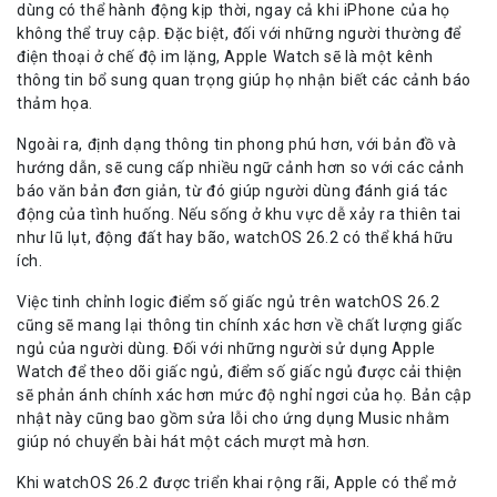
dùng có thể hành động kịp thời, ngay cả khi iPhone của họ
không thể truy cập. Đặc biệt, đối với những người thường để
điện thoại ở chế độ im lặng, Apple Watch sẽ là một kênh
thông tin bổ sung quan trọng giúp họ nhận biết các cảnh báo
thảm họa.
Ngoài ra, định dạng thông tin phong phú hơn, với bản đồ và
hướng dẫn, sẽ cung cấp nhiều ngữ cảnh hơn so với các cảnh
báo văn bản đơn giản, từ đó giúp người dùng đánh giá tác
động của tình huống. Nếu sống ở khu vực dễ xảy ra thiên tai
như lũ lụt, động đất hay bão, watchOS 26.2 có thể khá hữu
ích.
Việc tinh chỉnh logic điểm số giấc ngủ trên watchOS 26.2
cũng sẽ mang lại thông tin chính xác hơn về chất lượng giấc
ngủ của người dùng. Đối với những người sử dụng Apple
Watch để theo dõi giấc ngủ, điểm số giấc ngủ được cải thiện
sẽ phản ánh chính xác hơn mức độ nghỉ ngơi của họ. Bản cập
nhật này cũng bao gồm sửa lỗi cho ứng dụng Music nhằm
giúp nó chuyển bài hát một cách mượt mà hơn.
Khi watchOS 26.2 được triển khai rộng rãi, Apple có thể mở